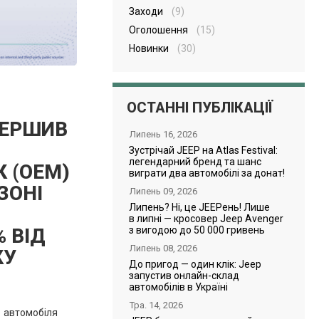
Заходи
(9)
Оголошення
(15)
Новинки
(30)
ОСТАННІ ПУБЛІКАЦІЇ
ВЕРШИВ
Липень 16, 2026
Зустрічай JEEP на Atlas Festival:
легендарний бренд та шанс
 (ОЕМ)
виграти два автомобілі за донат!
ЗОНІ
Липень 09, 2026
Липень? Ні, це JEEPень! Лише
в липні — кросовер Jeep Avenger
з вигодою до 50 000 гривень
 ВІД
Липень 08, 2026
КУ
До пригод — один клік: Jeep
запустив онлайн-склад
автомобілів в Україні
Тра. 14, 2026
1 автомобіля