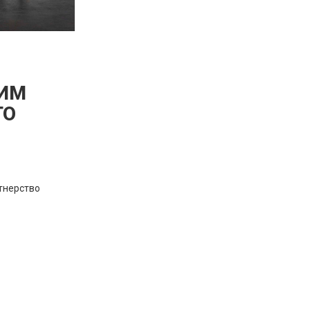
НИМ
ГО
тнерство