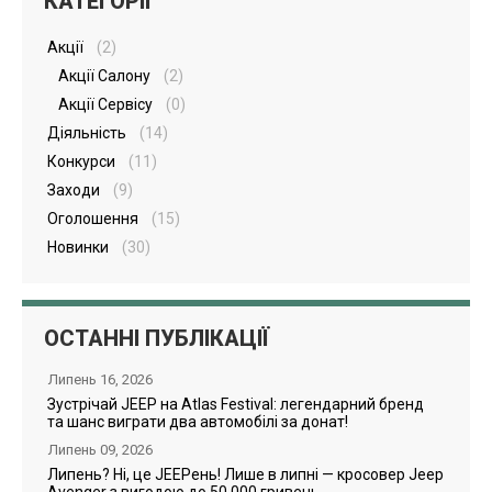
КАТЕГОРІЇ
Акції
(2)
Акції Салону
(2)
Акції Сервісу
(0)
Діяльність
(14)
Конкурси
(11)
Заходи
(9)
Оголошення
(15)
Новинки
(30)
ОСТАННІ ПУБЛІКАЦІЇ
Липень 16, 2026
Зустрічай JEEP на Atlas Festival: легендарний бренд
та шанс виграти два автомобілі за донат!
Липень 09, 2026
Липень? Ні, це JEEPень! Лише в липні — кросовер Jeep
Avenger з вигодою до 50 000 гривень