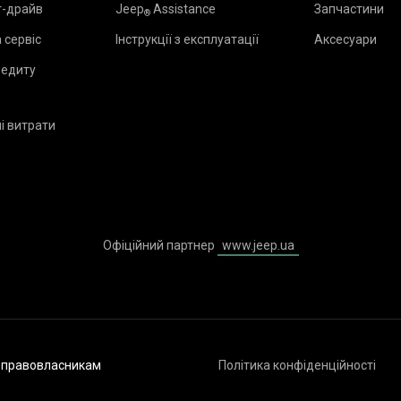
т-драйв
Jeep
Assistance
Запчастини
®
 сервіс
Інструкції з експлуатації
Аксесуари
редиту
і витрати
₂
Офіційний партнер
www.jeep.ua
ь правовласникам
Політика конфіденційності