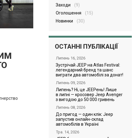
Заходи
(9)
Оголошення
(15)
Новинки
(30)
ОСТАННІ ПУБЛІКАЦІЇ
НИМ
Липень 16, 2026
ГО
Зустрічай JEEP на Atlas Festival:
легендарний бренд та шанс
виграти два автомобілі за донат!
Липень 09, 2026
Липень? Ні, це JEEPень! Лише
в липні — кросовер Jeep Avenger
тнерство
з вигодою до 50 000 гривень
Липень 08, 2026
До пригод — один клік: Jeep
запустив онлайн-склад
автомобілів в Україні
Тра. 14, 2026