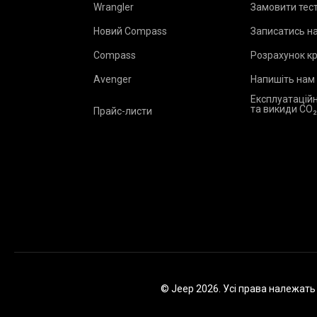
Wrangler
Замовити тес
Новий Compass
Записатись на
Compass
Розрахунок к
Avenger
Напишіть нам
Експлуатаційн
та викиди CO
Прайс-листи
© Jeep 2026. Усі права належат