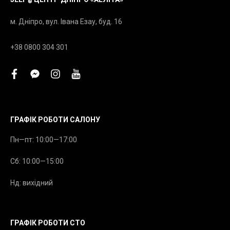
®
м. Дніпро, вул. Івана Езау, буд. 16
+38 0800 304 301
facebook
facebook-
instagram
youtube
messenger
ГРАФІК РОБОТИ САЛОНУ
Пн—пт: 10:00—17:00
Сб: 10:00—15:00
Нд: вихідний
ГРАФІК РОБОТИ СТО