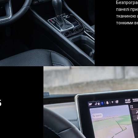
Безпрогра
панелі пр
тканиною 
тонкими в
5