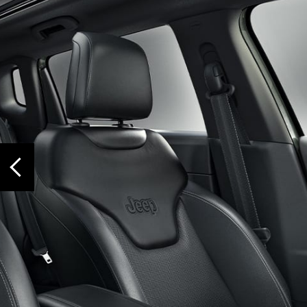
‹
ОБІГРІВ КЕРМА
Тримайте руки в теплі за допомогою шкіряного керма, що має