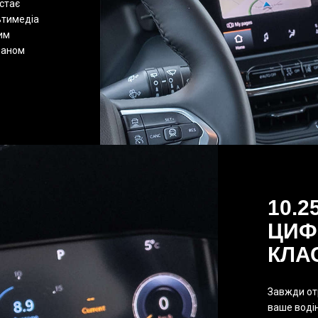
стає
ьтимедіа
лим
раном
10.2
ЦИФ
КЛА
Завжди от
ваше воді