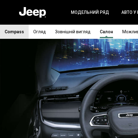
МОДЕЛЬНИЙ РЯД
АВТО У
Compass
Огляд
Зовнішній вигляд
Салон
Можлив