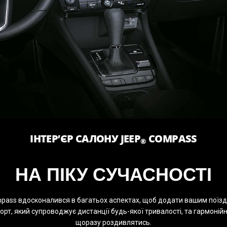
ІНТЕР’ЄР САЛОНУ JEEP
COMPASS
®
НА ПІКУ СУЧАСНОСТІ
pass вдосконалився в багатьох аспектах, щоб додати вашим поїздк
т, який супроводжує дистанції будь-якої тривалості, та гармоній
щоразу роздивлятись.