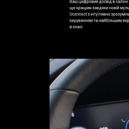
Ваш цифровий досвід в салоні 
ще кращим завдяки новій мул
Uconnect з інтуїтивно зрозумі
керуванням та найбільшим ек
в класі.