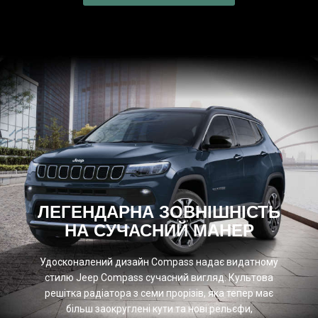
ЛЕГЕНДАРНА ЗОВНІШНІСТЬ
НА СУЧАСНИЙ МАНЕР
Удосконалений дизайн Compass надає видатному
стилю Jeep Compass сучасний вигляд. Культова
решітка радіатора з семи прорізів, яка тепер має
більш заокруглені кути та нові рельєфи,