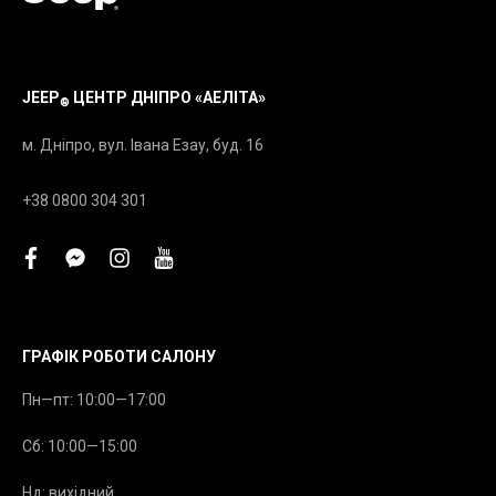
JEEP
ЦЕНТР ДНІПРО «АЕЛІТА»
®
м. Дніпро, вул. Івана Езау, буд. 16
+38 0800 304 301
facebook
facebook-
instagram
youtube
messenger
ГРАФІК РОБОТИ САЛОНУ
Пн—пт: 10:00—17:00
Сб: 10:00—15:00
Нд: вихідний