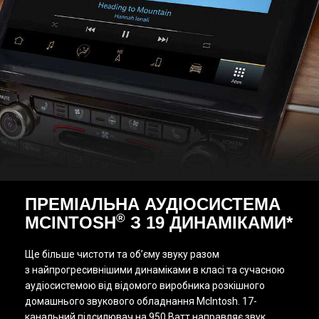
ПРЕМІАЛЬНА АУДІОСИСТЕМА
®
MCINTOSH
З 19 ДИНАМІКАМИ*
Ще більше чистоти та об’єму звуку разом
з найпрогресивнішими динаміками в класі та сучасною
аудіосистемою від відомого виробника розкішного
домашнього звукового обладнання McIntosh. 17-
канальний підсилювач на 950 Ватт направляє звук