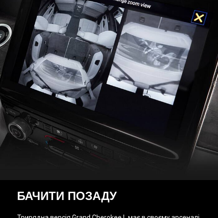
БАЧИТИ ПОЗАДУ
Трирядна версія Grand Cherokee L має в своєму арсеналі