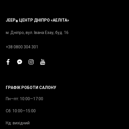
JEEP
ЦЕНТР ДНІПРО «АЕЛІТА»
®
м. Дніпро, вул. Івана Езау, буд. 16
+38 0800 304 301
facebook
facebook-
instagram
youtube
messenger
ГРАФІК РОБОТИ САЛОНУ
Пн—пт: 10:00—17:00
Сб: 10:00—15:00
Нд: вихідний