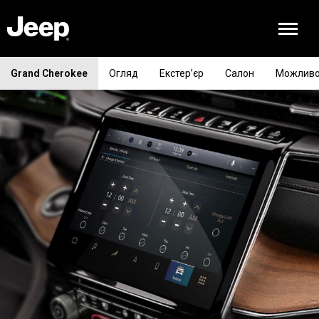
Grand Cherokee
Огляд
Екстер’єр
Салон
Можливо