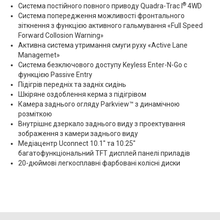
®
Система постійного повного приводу Quadra-Trac I
4WD
Система попередження можливості фронтального
зіткнення з функцією активного гальмування «Full Speed
Forward Collosion Warning»
Активна система утримання смуги руху «Active Lane
Managemet»
Система безключового доступу Keyless Enter-N-Go с
функцією Passive Entry
Підігрів передніх та задніх сидінь
Шкіряне оздоблення керма з підігрівом
Камера заднього огляду Parkview™ з динамічною
розміткою
Внутрішнє дзеркало заднього виду з проектування
зображення з камери заднього виду
Медіацентр Uconnect 10.1″ та 10.25″
багатофункціональний TFT дисплей панелі приладів
20-дюймові легкосплавні фарбовані колісні диски