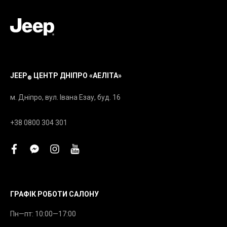
JEEP
ЦЕНТР ДНІПРО «АЕЛІТА»
®
м. Дніпро, вул. Івана Езау, буд. 16
+38 0800 304 301
facebook
facebook-
instagram
youtube
messenger
ГРАФІК РОБОТИ САЛОНУ
Пн—пт: 10:00—17:00