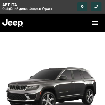
АЕЛІТА
Офіційний дилер Jeep
в Україні
®
Skip
to
the
end
of
the
images
gallery