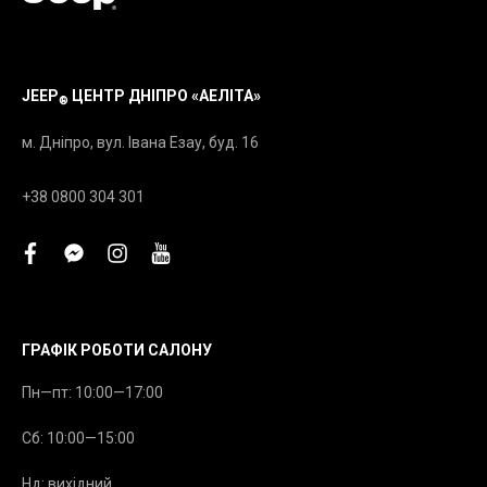
JEEP
ЦЕНТР ДНІПРО «АЕЛІТА»
®
м. Дніпро, вул. Івана Езау, буд. 16
+38 0800 304 301
facebook
facebook-
instagram
youtube
messenger
ГРАФІК РОБОТИ САЛОНУ
Пн—пт: 10:00—17:00
Сб: 10:00—15:00
Нд: вихідний