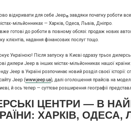
ово відкривати для себе Jeep
завдяки початку роботи все
®
стах-мільйонниках — Харків, Одеса, Львів, Дніпро.
вже готові до роботи в повному обсязі: продаж нових авто
у клієнтів, надання фінансових послуг тощо.
кує Україною! Після запуску в Києві одразу трьох дилерсь
ві дилери Jeep в інших містах-мільйонниках нашої країни: 
нду Jeep в Україні розпочинає новий розділ своєї історії: с
сайту Jeep (
www.jeep.ua
), далі оголошення прайсів на модел
иєві, й ось тепер — суттєве розширення географії представ
ЕРСЬКІ ЦЕНТРИ — В НА
РАЇНИ: ХАРКІВ, ОДЕСА, 