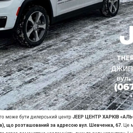
го може бути дилерський центр
JEEP ЦЕНТР ХАРКІВ «АЛ
a), що розташований за адресою вул. Шевченка, 67.
Це м