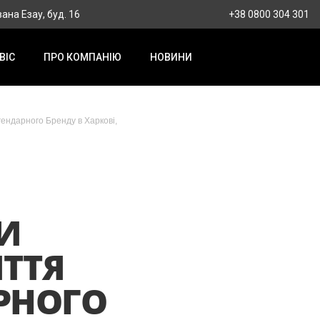
вана Езау, буд. 16
+38 0800 304 301
ВІС
ПРО КОМПАНІЮ
НОВИНИ
гендарного Бренду в Харкові,
НИ
ИТТЯ
РНОГО