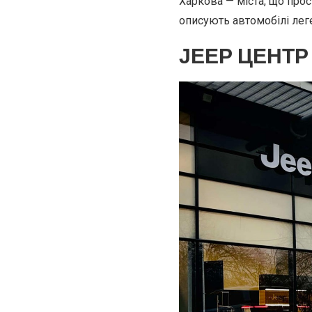
Харкова — міста, що прос
описують автомобілі лег
JEEP ЦЕНТР