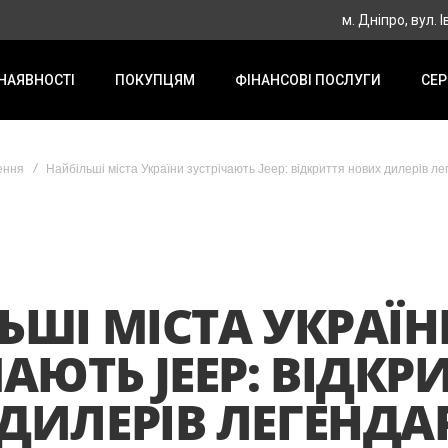
м. Дніпро, вул. І
 НАЯВНОСТІ
ПОКУПЦЯМ
ФІНАНСОВІ ПОСЛУГИ
СЕР
ення
Найбільші міста України зустрічають Jeep: відкриття нових дилерів ле
ЬШІ МІСТА УКРАЇ
АЮТЬ JEEP: ВІДКР
ДИЛЕРІВ ЛЕГЕНДА