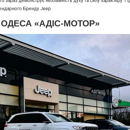
то зараз демонструє незламність духу та силу характеру. І 
ендарного Бренду Jeep.
 ОДЕСА «АДІС-МОТОР»