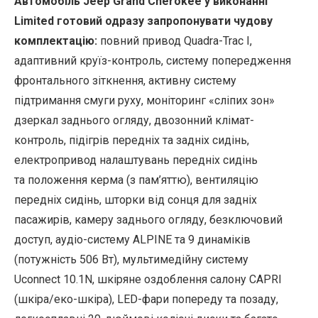
Автомобіль Jeep Grand Cherokee у виконанні
Limited готовий одразу запропонувати чудову
комплектацію:
повний привод Quadra-Trac I,
адаптивний круїз-контроль, систему попередження
фронтального зіткнення, активну систему
підтримання смуги руху, моніторинг «сліпих зон»
дзеркал заднього огляду, двозонний клімат-
контроль, підігрів передніх та задніх сидінь,
електропривод налаштувань передніх сидінь
та положення керма (з пам’яттю), вентиляцію
передніх сидінь, шторки від сонця для задніх
пасажирів, камеру заднього огляду, безключовий
доступ, аудіо-систему ALPINE та 9 динаміків
(потужність 506 Вт), мультимедійну систему
Uconnect 10.1N, шкіряне оздоблення салону CAPRI
(шкіра/еко-шкіра), LED-фари попереду та позаду,