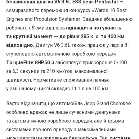
бензиновий двигун V6 3.6L ESS серії Pentastar
—
семиразового переможця конкурсу «Wards 10 Best
Engines and Propulsion Systems». Завдяки збільшенню
робочого об’єму вдалось
підвищити потужність
та крутний момент — до рівня 285 к. с. та 400 Нм
відповідно.
Двигун V6 3.6L також працює у парі з 8-
ступеневою автоматичною коробкою передач
TorqueFlite 8HP50
й забезпечує прискорення 0-100
за 6,3 секунди та 210 км/год. максимальної
швидкості. Нормативне споживання палива
у змішаному циклі складає 11,1 л на 100 км.
Варто відзначити, що автомобіль Jeep Grand Cherokee
особливо вражає не лише сучасними двигунами
та автоматичною коробкою передач, але й трьома
системами повного приводу з максимальними
можливостями подолання бездоріжжя. Так,
система