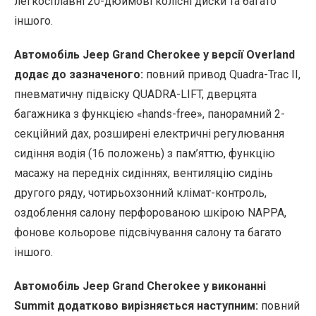
легкосплавні 20-дюймові колісні диски та багато
іншого.
Автомобіль Jeep Grand Cherokee у версії Overland
додає до зазначеного:
повний привод Quadra-Trac II,
пневматичну підвіску QUADRA-LIFT, дверцята
багажника з функцією «hands-free», панорамний 2-
секційний дах, розширені електричні регулювання
сидіння водія (16 положень) з пам’яттю, функцію
масажу на передніх сидіннях, вентиляцію сидінь
другого ряду, чотирьохзонний клімат-контроль,
оздоблення салону перфорованою шкірою NAPPA,
фонове кольорове підсвічування салону та багато
іншого.
Автомобіль Jeep Grand Cherokee у виконанні
Summit додатково вирізняється наступним:
повний