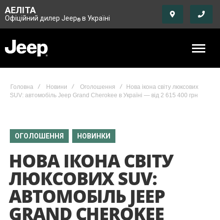
АЕЛІТА
Офіційний дилер Jeep
в Україні
®
Головна
Новини
Оголошення
Нова ікона світу люксових
SUV: автомобіль Jeep Grand Cherokee в Україні — від 2 615 400 грн
ОГОЛОШЕННЯ
НОВИНКИ
НОВА ІКОНА СВІТУ
ЛЮКСОВИХ SUV:
АВТОМОБІЛЬ JEEP
GRAND CHEROKEE