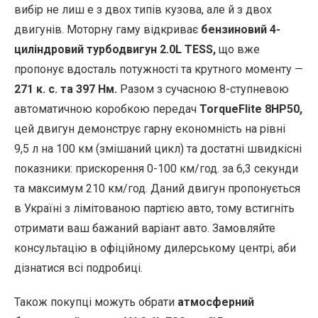
вибір не лиш е з двох типів кузова, але й з двох
двигунів. Моторну гаму відкриває
бензиновий 4-
циліндровий турбодвигун 2.0L TESS,
що вже
пропонує вдосталь потужності та крутного моменту —
271 к. с. та 397 Нм.
Разом з сучасною 8-ступневою
автоматичною коробкою передач
TorqueFlite 8HP50,
цей двигун демонструє гарну економність на рівні
9,5 л на 100 км (змішаний цикл) та достатні швидкісні
показники: прискорення 0-100 км/год. за 6,3 секунди
та максимум 210 км/год. Даний двигун пропонується
в Україні з лімітованою партією авто, тому встигніть
отримати ваш бажаний варіант авто. Замовляйте
консультацію в офіційному дилерському центрі, аби
дізнатися всі подробиці.
Також покупці можуть обрати
атмосферний