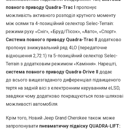
повного приводу Quadra-Trac I
пропонує
можливість активного розподіл крутного моменту
між осями та 4-позиційний селектор Selec-Terrain:
режими руху «Сніг», «Бруд/Пісок», «Авто», «Спорт».
Система повного приводу Quadra-Trac II
додатково
пропонує знижувальний ряд 4LO (передаточне
відношення 2,72:1) та 5-позиційний селектор Selec-
Terrain з додатковим режимом «Каміння». Нарешті,
система повного приводу Quadra-Drive II
додає
до всього вищезгаданого диференціал підвищеного
тертя на задній вісі з електронним керуванням eLSD,
завдяки чому додатково покращуються поза-шляхові
можливості автомобіля.
Крім того, Новий Jeep Grand Cherokee також може
запропонувати
пневматичну підвіску QUADRA-LIFT: