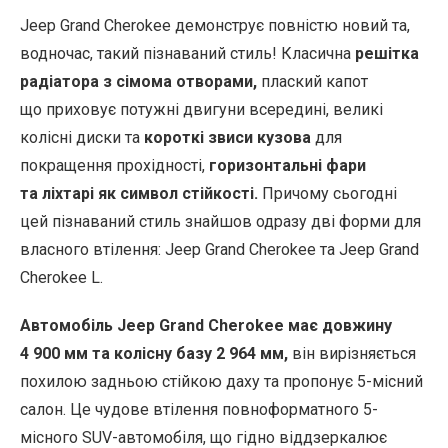
Jeep Grand Cherokee демонструє повністю новий та,
водночас, такий пізнаваний стиль! Класична
решітка
радіатора з сімома отворами,
плаский капот
що приховує потужні двигуни всередині, великі
колісні диски та
короткі звиси кузова
для
покращення прохідності,
горизонтальні фари
та ліхтарі як символ стійкості.
Причому сьогодні
цей пізнаваний стиль знайшов одразу дві форми для
власного втілення: Jeep Grand Cherokee та Jeep Grand
Cherokee L.
Автомобіль Jeep Grand Cherokee має довжину
4 900 мм та колісну базу 2 964 мм,
він вирізняється
похилою задньою стійкою даху та пропонує 5-місний
салон. Це чудове втілення повноформатного 5-
місного SUV-автомобіля, що гідно віддзеркалює